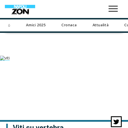
⌂
Amici 2025
Cronaca
Attualità
C
Viti su vertebra