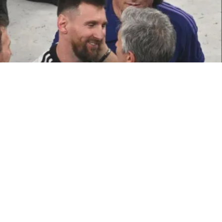
ATTUALITÀ
Morto Jorge Messi, il papà di
Leo. Aveva 68 anni
8 ago 2026 di Annamaria Minichino