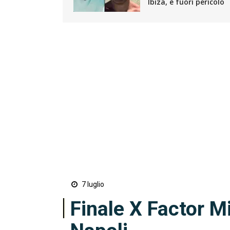
Ibiza, è fuori pericolo
7 luglio
Finale X Factor Mi