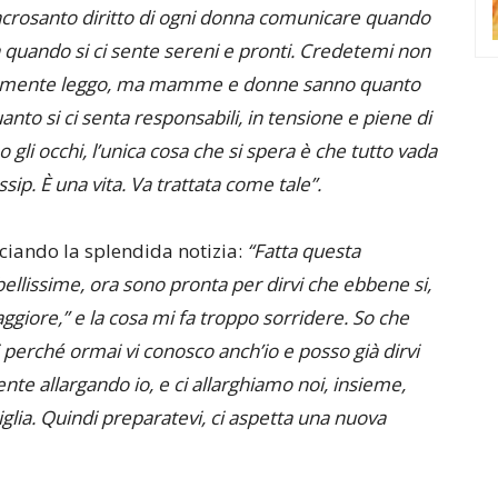
acrosanto diritto di ogni donna comunicare quando
fa quando si ci sente sereni e pronti. Credetemi non
idamente leggo, ma mamme e donne sanno quanto
uanto si ci senta responsabili, in tensione e piene di
gli occhi, l’unica cosa che si spera è che tutto vada
ip. È una vita. Va trattata come tale”.
ciando la splendida notizia:
“Fatta questa
ellissime, ora sono pronta per dirvi che ebbene si,
aggiore,” e la cosa mi fa troppo sorridere. So che
i perché ormai vi conosco anch’io e posso già dirvi
e allargando io, e ci allarghiamo noi, insieme,
glia. Quindi preparatevi, ci aspetta una nuova