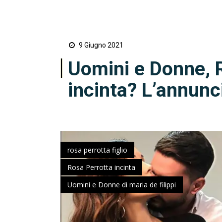
9 Giugno 2021
Uomini e Donne, 
incinta? L’annunc
rosa perrotta figlio
Rosa Perrotta incinta
Uomini e Donne di maria de filippi