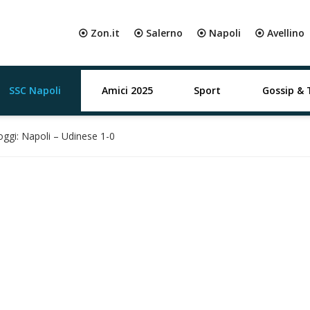
⦿ Zon.it
⦿ Salerno
⦿ Napoli
⦿ Avellino
SSC Napoli
Amici 2025
Sport
Gossip & 
oggi: Napoli – Udinese 1-0