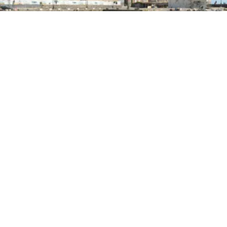
PRIMA PAGINA
Panorama Pozzuoli, una
passeggiata diffusa tra l’arte
contemporanea
4 set 2025 di Annalisa Rossetti