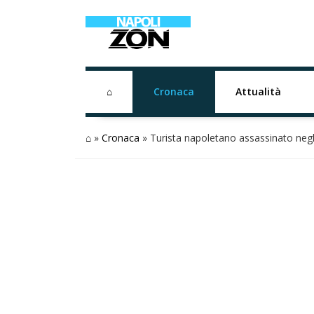
⌂
Cronaca
Attualità
⌂
»
Cronaca
»
Turista napoletano assassinato negl