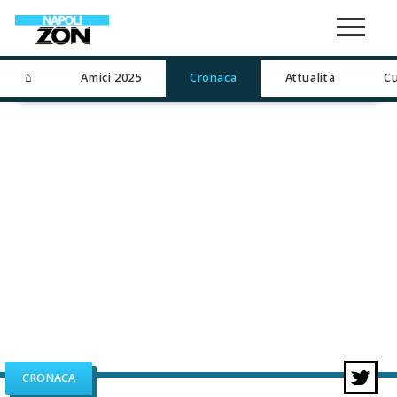
⌂
Amici 2025
Cronaca
Attualità
Cu
CRONACA