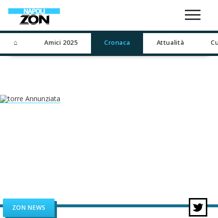
⌂
Amici 2025
Cronaca
Attualità
Cu
ZON NEWS