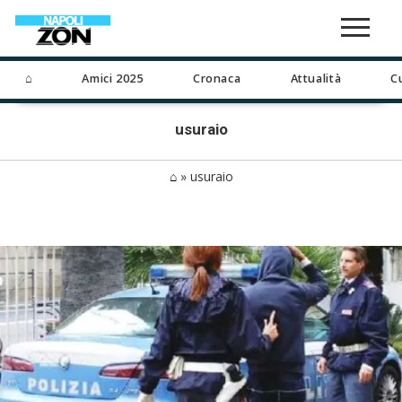
⌂
Amici 2025
Cronaca
Attualità
C
usuraio
⌂
»
usuraio