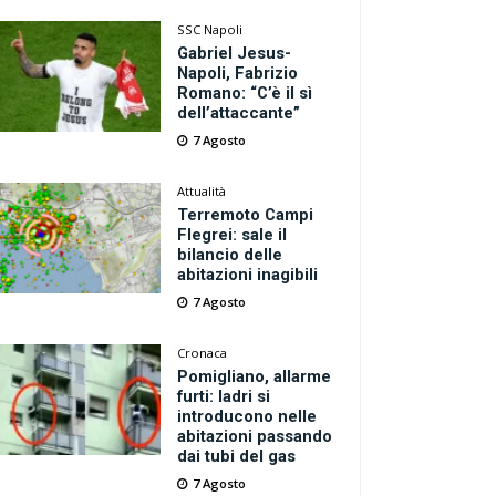
SSC Napoli
Gabriel Jesus-
Napoli, Fabrizio
Romano: “C’è il sì
dell’attaccante”
7 Agosto
Attualità
Terremoto Campi
Flegrei: sale il
bilancio delle
abitazioni inagibili
7 Agosto
Cronaca
Pomigliano, allarme
furti: ladri si
introducono nelle
abitazioni passando
dai tubi del gas
7 Agosto