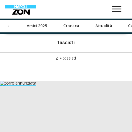
⌂
Amici 2025
Cronaca
Attualità
C
tassisti
⌂
»
tassisti