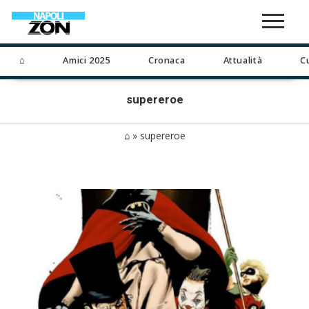
⌂
Amici 2025
Cronaca
Attualità
C
supereroe
⌂
»
supereroe