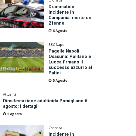
Cronaca
Drammatico
incidente in
Campania: morto un
21enne
6 Agosto
SSC Napoli
Pagelle Napoli-
Osasuna: Politano e
Lucca firmano il
successo azzurro al
Patini
5 Agosto
Attualità
Dinsifestazione adulticida Pomigliano 6
agosto: i dettagli
5 Agosto
Cronaca
Incidente in