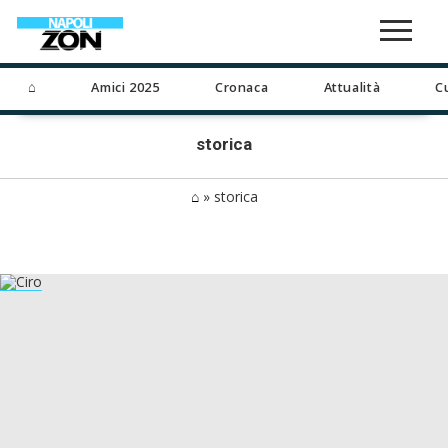
⌂
Amici 2025
Cronaca
Attualità
C
storica
⌂
»
storica