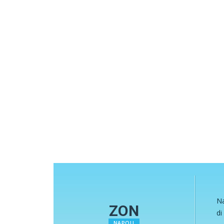
Na
ZON
di
NAPOLI