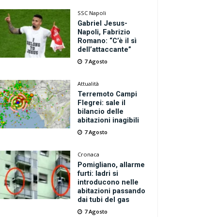
SSC Napoli
Gabriel Jesus-
Napoli, Fabrizio
Romano: “C’è il sì
dell’attaccante”
7 Agosto
Attualità
Terremoto Campi
Flegrei: sale il
bilancio delle
abitazioni inagibili
7 Agosto
Cronaca
Pomigliano, allarme
furti: ladri si
introducono nelle
abitazioni passando
dai tubi del gas
7 Agosto