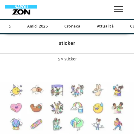
⌂
Amici 2025
Cronaca
Attualità
C
sticker
⌂
»
sticker