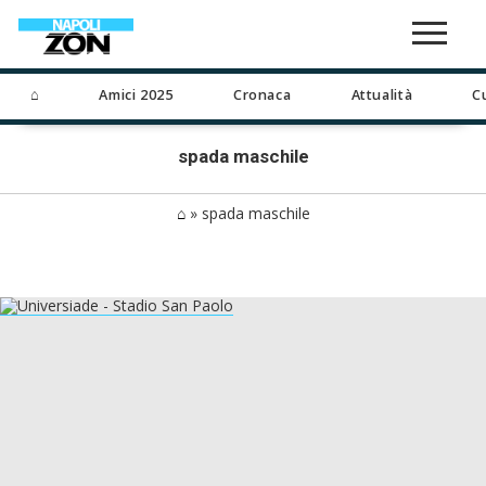
⌂
Amici 2025
Cronaca
Attualità
C
spada maschile
⌂
»
spada maschile