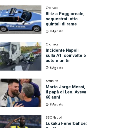
Cronaca
Blitz a Poggioreale,
sequestrati otto
quintali di rame
8 Agosto
Cronaca
Incidente Napoli
sulla A1: coinvolte 5
auto e un tir
8 Agosto
Attualità
Morto Jorge Messi,
il papà di Leo. Aveva
68 anni
8 Agosto
SSC Napoli
Lukaku Fenerbahce: