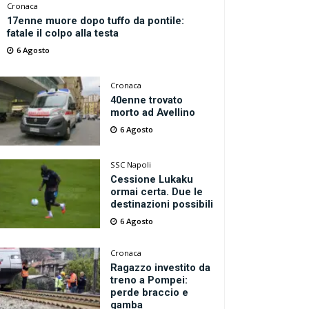
Cronaca
17enne muore dopo tuffo da pontile:
fatale il colpo alla testa
6 Agosto
Cronaca
40enne trovato
morto ad Avellino
6 Agosto
SSC Napoli
Cessione Lukaku
ormai certa. Due le
destinazioni possibili
6 Agosto
Cronaca
Ragazzo investito da
treno a Pompei:
perde braccio e
gamba