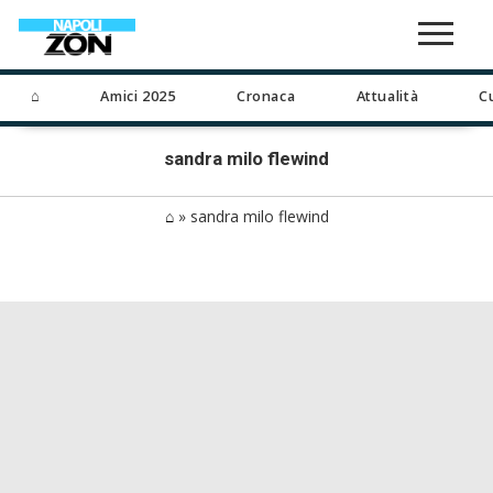
⌂
Amici 2025
Cronaca
Attualità
C
sandra milo flewind
⌂
»
sandra milo flewind