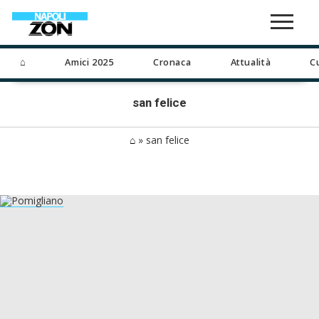
⌂
Amici 2025
Cronaca
Attualità
C
san felice
⌂
»
san felice