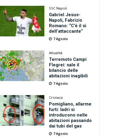
SSC Napoli
Gabriel Jesus-
Napoli, Fabrizio
Romano: “C’è il sì
dell’attaccante”
7 Agosto
Attualità
Terremoto Campi
Flegrei: sale il
bilancio delle
abitazioni inagibili
7 Agosto
Cronaca
Pomigliano, allarme
furti: ladri si
introducono nelle
abitazioni passando
dai tubi del gas
7 Agosto