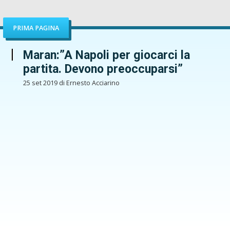
PRIMA PAGINA
Maran:”A Napoli per giocarci la
partita. Devono preoccuparsi”
25 set 2019 di Ernesto Acciarino