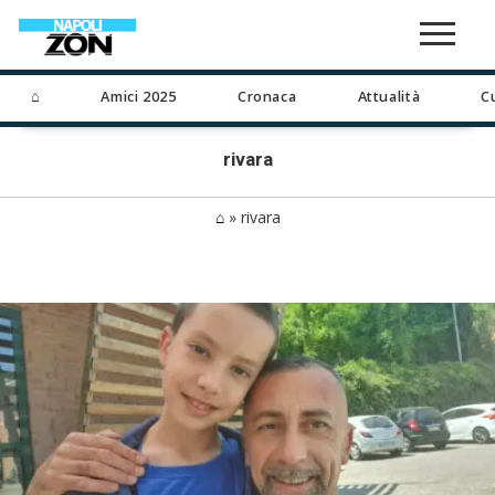
⌂
Amici 2025
Cronaca
Attualità
C
rivara
⌂
»
rivara