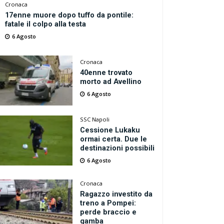
Cronaca
17enne muore dopo tuffo da pontile:
fatale il colpo alla testa
6 Agosto
Cronaca
40enne trovato
morto ad Avellino
6 Agosto
SSC Napoli
Cessione Lukaku
ormai certa. Due le
destinazioni possibili
6 Agosto
Cronaca
Ragazzo investito da
treno a Pompei:
perde braccio e
gamba