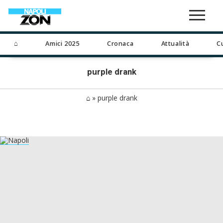
⌂
Amici 2025
Cronaca
Attualità
C
purple drank
⌂
»
purple drank