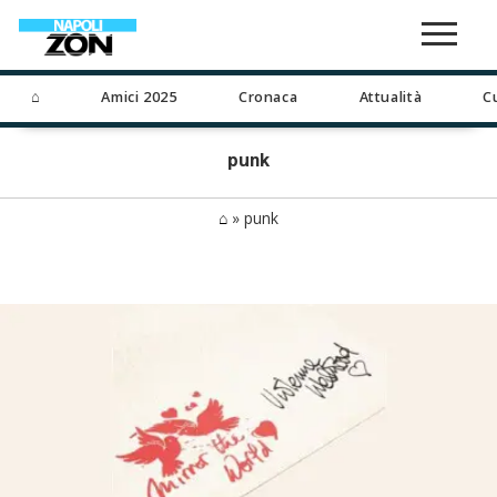
⌂
Amici 2025
Cronaca
Attualità
C
punk
⌂
»
punk