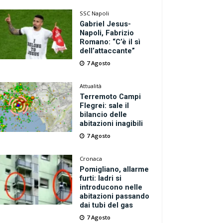
SSC Napoli
Gabriel Jesus-
Napoli, Fabrizio
Romano: “C’è il sì
dell’attaccante”
7 Agosto
Attualità
Terremoto Campi
Flegrei: sale il
bilancio delle
abitazioni inagibili
7 Agosto
Cronaca
Pomigliano, allarme
furti: ladri si
introducono nelle
abitazioni passando
dai tubi del gas
7 Agosto