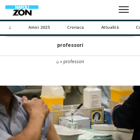
⌂
Amici 2025
Cronaca
Attualità
C
professori
⌂
»
professori