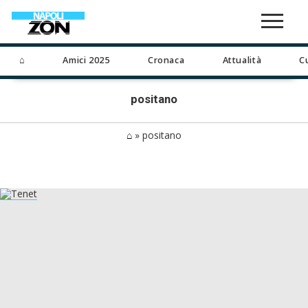
⌂
Amici 2025
Cronaca
Attualità
C
positano
⌂
»
positano