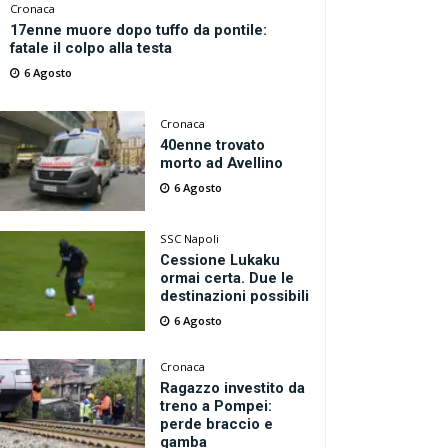
Cronaca
17enne muore dopo tuffo da pontile:
fatale il colpo alla testa
6 Agosto
Cronaca
40enne trovato
morto ad Avellino
6 Agosto
SSC Napoli
Cessione Lukaku
ormai certa. Due le
destinazioni possibili
6 Agosto
Cronaca
Ragazzo investito da
treno a Pompei:
perde braccio e
gamba