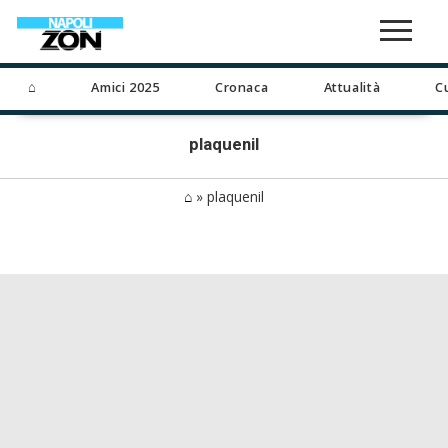
⌂
Amici 2025
Cronaca
Attualità
C
plaquenil
⌂
»
plaquenil