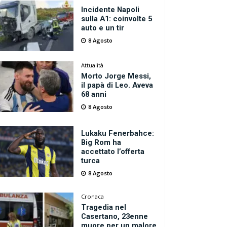
Incidente Napoli
sulla A1: coinvolte 5
auto e un tir
8 Agosto
Attualità
Morto Jorge Messi,
il papà di Leo. Aveva
68 anni
8 Agosto
Lukaku Fenerbahce:
Big Rom ha
accettato l’offerta
turca
8 Agosto
Cronaca
Tragedia nel
Casertano, 23enne
muore per un malore