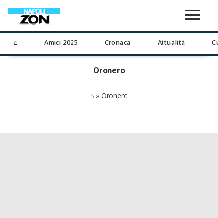
⌂
Amici 2025
Cronaca
Attualità
C
Oronero
⌂
»
Oronero