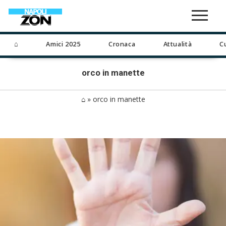
⌂
Amici 2025
Cronaca
Attualità
C
orco in manette
⌂
»
orco in manette