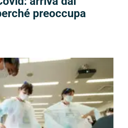
ovid: arriva dal
perché preoccupa