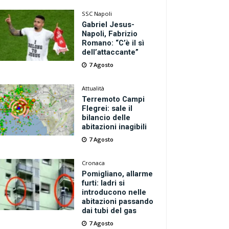
SSC Napoli
Gabriel Jesus-
Napoli, Fabrizio
Romano: “C’è il sì
dell’attaccante”
7 Agosto
Attualità
Terremoto Campi
Flegrei: sale il
bilancio delle
abitazioni inagibili
7 Agosto
Cronaca
Pomigliano, allarme
furti: ladri si
introducono nelle
abitazioni passando
dai tubi del gas
7 Agosto