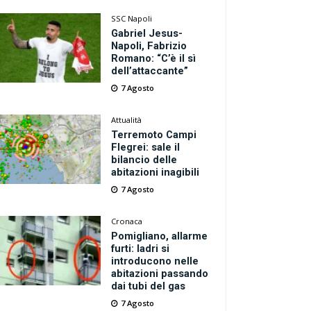
SSC Napoli
Gabriel Jesus-
Napoli, Fabrizio
Romano: “C’è il sì
dell’attaccante”
7 Agosto
Attualità
Terremoto Campi
Flegrei: sale il
bilancio delle
abitazioni inagibili
7 Agosto
Cronaca
Pomigliano, allarme
furti: ladri si
introducono nelle
abitazioni passando
dai tubi del gas
7 Agosto