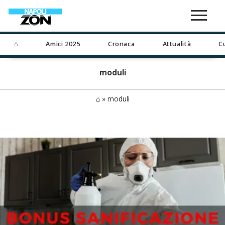
⌂
Amici 2025
Cronaca
Attualità
C
moduli
⌂
»
moduli