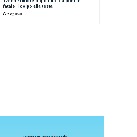
17enne muore dopo tuffo da pontile:
fatale il colpo alla testa
6 Agosto