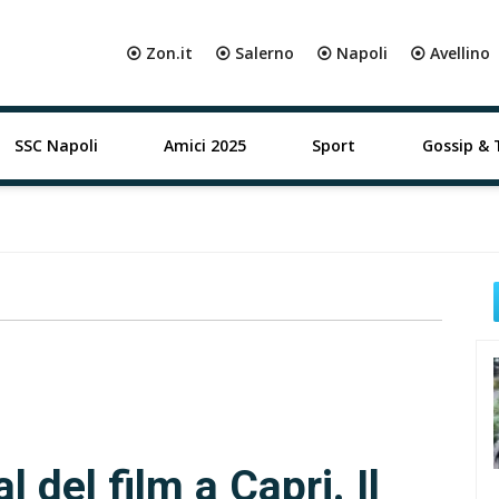
⦿ Zon.it
⦿ Salerno
⦿ Napoli
⦿ Avellino
SSC Napoli
Amici 2025
Sport
Gossip & 
al del film a Capri. Il