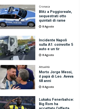
Cronaca
Blitz a Poggioreale,
sequestrati otto
quintali di rame
8 Agosto
Incidente Napoli
sulla A1: coinvolte 5
auto e un tir
8 Agosto
Attualità
Morto Jorge Messi,
il papà di Leo. Aveva
68 anni
8 Agosto
Lukaku Fenerbahce:
Big Rom ha
accettato l’offerta