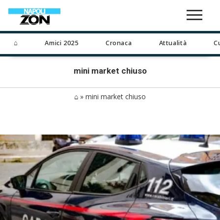
⌂
Amici 2025
Cronaca
Attualità
C
mini market chiuso
⌂
»
mini market chiuso