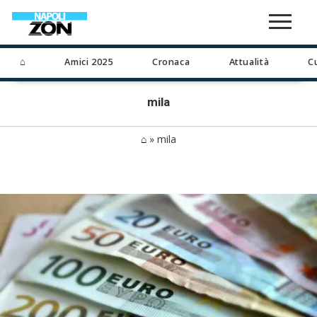
⌂
Amici 2025
Cronaca
Attualità
C
mila
⌂
»
mila