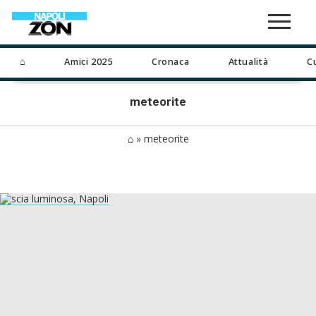
⌂
Amici 2025
Cronaca
Attualità
C
meteorite
⌂
»
meteorite