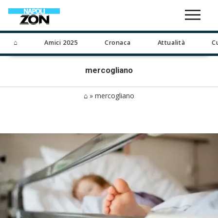
⌂
Amici 2025
Cronaca
Attualità
C
mercogliano
⌂
»
mercogliano