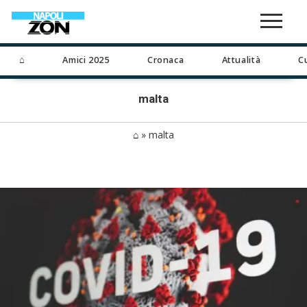
⌂
Amici 2025
Cronaca
Attualità
C
malta
⌂
»
malta