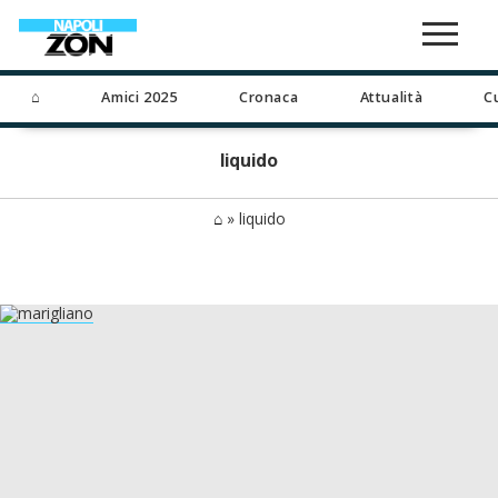
⌂
Amici 2025
Cronaca
Attualità
C
liquido
⌂
»
liquido