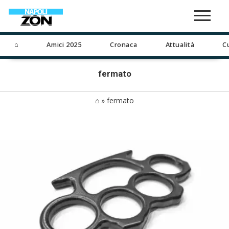
⌂
Amici 2025
Cronaca
Attualità
C
fermato
⌂
»
fermato