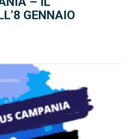
NIA – IL
LL’8 GENNAIO