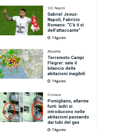
SSC Napoli
Gabriel Jesus-
Napoli, Fabrizio
Romano: “C’è il sì
dell’attaccante”
7 Agosto
Attualità
Terremoto Campi
Flegrei: sale il
bilancio delle
abitazioni inagibili
7 Agosto
Cronaca
Pomigliano, allarme
furti: ladri si
introducono nelle
abitazioni passando
dai tubi del gas
7 Agosto