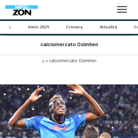
⌂
Amici 2025
Cronaca
Attualità
C
calciomercato Osimhen
⌂
»
calciomercato Osimhen